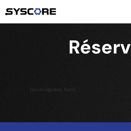
Réserve
[bookingpress_form]